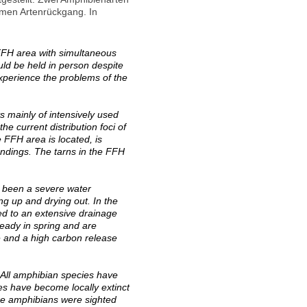
emen Artenrückgang. In
 FFH area with simultaneous
uld be held in person despite
xperience the problems of the
s mainly of intensively used
he current distribution foci of
e FFH area is located, is
undings. The tarns in the FFH
s been a severe water
ng up and drying out. In the
ed to an extensive drainage
lready in spring and are
ze and a high carbon release
 All amphibian species have
s have become locally extinct
ore amphibians were sighted