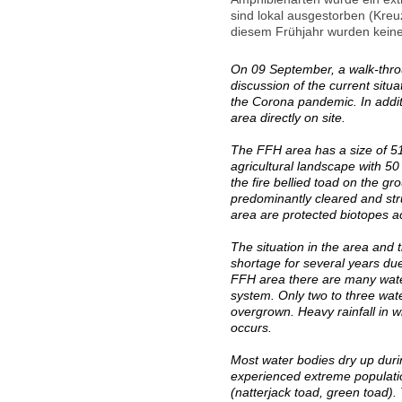
sind lokal ausgestorben (Kre
diesem Frühjahr wurden keine
On 09 September, a walk-throu
discussion of the current situ
the Corona pandemic. In addit
area directly on site.
The FFH area has a size of 51
agricultural landscape with 50 
the fire bellied toad on the g
predominantly cleared and str
area are protected biotopes
The situation in the area and
shortage for several years due
FFH area there are many water
system. Only two to three water
overgrown. Heavy rainfall in wi
occurs.
Most water bodies dry up duri
experienced extreme populati
(natterjack toad, green toad)