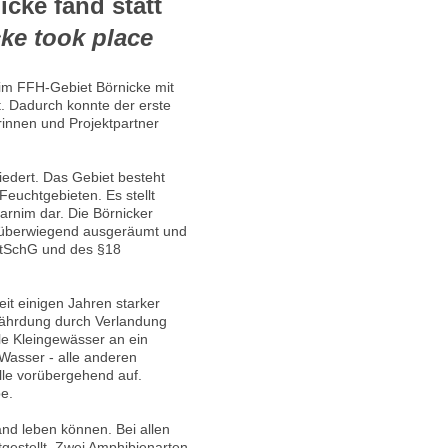
cke fand statt
ke took place
im FFH-Gebiet Börnicke mit
t. Dadurch konnte der erste
innen und Projektpartner
iedert. Das Gebiet besteht
Feuchtgebieten. Es stellt
rnim dar. Die Börnicker
ld überwiegend ausgeräumt und
atSchG und des §18
eit einigen Jahren starker
fährdung durch Verlandung
le Kleingewässer an ein
Wasser - alle anderen
lle vorübergehend auf.
e.
nd leben können. Bei allen
estellt. Zwei Amphibienarten