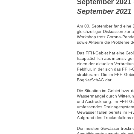
September 2021 
September 2021 -
Am 09. September fand eine B
gleichzeitiger Diskussion zur
Workshop trotz Corona-Pandem
sowie Akteure die Probleme d
Das FFH-Gebiet hat eine Größe
hauptsächlich aus intensiv gen
einen der aktuellen Verbreit
Feldflur, in der sich das FFH
strukturarm. Die im FFH-Gebi
BbgNatSchAG dar.
Die Situation im Gebiet bzw. d
Wassermangel durch Witterun
und Austrocknung. Im FFH-Gebi
umfassendes Drainagesystem a
Gewässer fallen bereits im Fr
Aufgrund des Trockenfallens m
Die meisten Gewässer trockne
Amphibienarten wurde ein ext