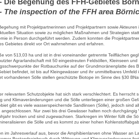
- Die Begehung des FFH-Gebietes Börni
 The inspection of the FFH area Börnic
egehung mit Projektpartnerinnen und Projektpartnern sowie Akteuren 
 aktuellen Situation sowie zu möglichen Maßnahmen und Strategien stat
ie in Person durchgeführt werden. Zudem konnten die Projektpartner
es Gebietes direkt vor Ort wahrnehmen und erfahren.
 von 513,03 ha und ist in drei voneinander getrennte Teilflächen gegl
utzter Agrarlandschaft mit 50 eingestreuten Feldsöllen, Kleinseen und 
ungsschwerpunkte der Rotbauchunke auf der Grundmoränenplatte des Ba
-Gebiet befindet, ist bis auf Kleingewässer und ihr unmittelbares Umfe
et vorhandenen Sölle stellen geschützte Biotope im Sinne des §30 BN
er relevanten Schutzobjekte hat sich stark verschlechtert. Es herrscht s
g und Klimaveränderungen und die Sölle unterliegen einer großen Ge
et gibt es viele wasserspeichernde Sandlinsen (Sölle), jedoch sind al
ngeschlossen. Nur zwei bis drei Gewässer halten noch durchgängig 
ühjahr trocken und sind zugewachsen. Starkregen im Winter füllt die Sö
ineralisieren die Sölle und es kommt zu einer hohen Kohlenstoffabgab
n im Jahresverlauf aus, bevor die Amphibienlarven ohne Wasser an La
remer Bestandseinbruch durch Witterung und Klimaveränderungen festg