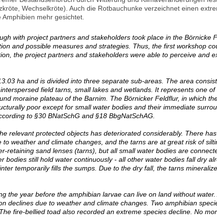
uzkröte, Wechselkröte). Auch die Rotbauchunke verzeichnet einen extr
 Amphibien mehr gesichtet.
gh with project partners and stakeholders took place in the Börnicke
ation and possible measures and strategies. Thus, the first workshop co
ion, the project partners and stakeholders were able to perceive and e
3.03 ha and is divided into three separate sub-areas. The area consist
interspersed field tarns, small lakes and wetlands. It represents one of t
round moraine plateau of the Barnim. The Börnicker Feldflur, in which th
ucturally poor except for small water bodies and their immediate surro
 according to §30 BNatSchG and §18 BbgNatSchAG.
 the relevant protected objects has deteriorated considerably. There ha
 to weather and climate changes, and the tarns are at great risk of silti
-retaining sand lenses (tarns), but all small water bodies are connect
 bodies still hold water continuously - all other water bodies fall dry a
nter temporarily fills the sumps. Due to the dry fall, the tarns minerali
ng the year before the amphibian larvae can live on land without water.
on declines due to weather and climate changes. Two amphibian specie
. The fire-bellied toad also recorded an extreme species decline. No m