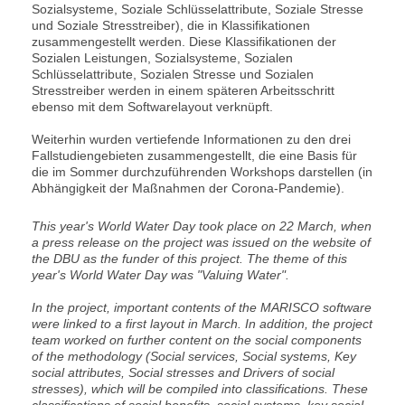
Sozialsysteme, Soziale Schlüsselattribute, Soziale Stresse
und Soziale Stresstreiber), die in Klassifikationen
zusammengestellt werden. Diese Klassifikationen der
Sozialen Leistungen, Sozialsysteme, Sozialen
Schlüsselattribute, Sozialen Stresse und Sozialen
Stresstreiber werden in einem späteren Arbeitsschritt
ebenso mit dem Softwarelayout verknüpft.
Weiterhin wurden vertiefende Informationen zu den drei
Fallstudiengebieten zusammengestellt, die eine Basis für
die im Sommer durchzuführenden Workshops darstellen (in
Abhängigkeit der Maßnahmen der Corona-Pandemie).
This year's World Water Day took place on 22 March, when
a press release on the project was issued on the website of
the DBU as the funder of this project. The theme of this
year's World Water Day was "Valuing Water".
In the project, important contents of the MARISCO software
were linked to a first layout in March. In addition, the project
team worked on further content on the social components
of the methodology (Social services, Social systems, Key
social attributes, Social stresses and Drivers of social
stresses), which will be compiled into classifications. These
classifications of social benefits, social systems, key social